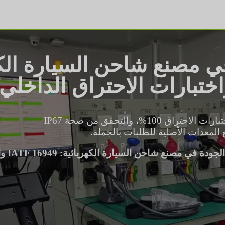
يشمل فحص مصنع شاحن السيارة الكهربائية لدينا اختبارات الاحتراق 100%، والتحقق من صحة IP67
 مصنع شاحن السيارة الكهربائية: IATF 16949 واختبارات الاحتراق الداخلي