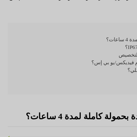
عات؟
للتخصيص
م فيديكس/يو بي إس؟
سلي؟
ولة كاملة لمدة 4 ساعات؟