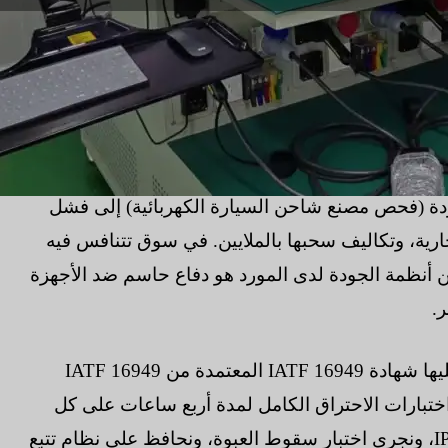
جودة (فحص مصنع شاحن السيارة الكهربائية) إلى فشل
رية، وتكاليف سحبها بالملايين. في سوق تتنافس فيه
ن أنظمة الجودة لدى المورد هو دفاع حاسم ضد الأجهزة
.
يوضح هذا المستند الإجراءات الأساسية التي تقوم عليها شهادة IATF 16949 المعتمدة من IATF 16949
تبارات الاحتراق الكامل لمدة أربع ساعات على كل
وحدة، ونتحقق من العزل المائي في خزان الغمر IP67، ونجري اختبار سقوط العبوة، ونحافظ على نظام تتبع