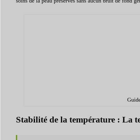
soins de la peau préservés sans aucun bruit de fond gê
Guide
Stabilité de la température : La t