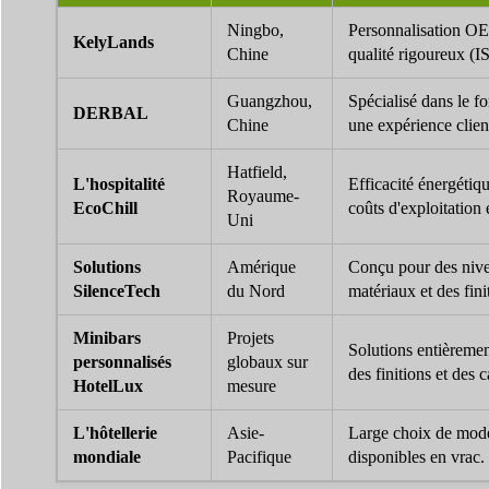
Ningbo,
Personnalisation O
KelyLands
Chine
qualité rigoureux (I
Guangzhou,
Spécialisé dans le 
DERBAL
Chine
une expérience clien
Hatfield,
L'hospitalité
Efficacité énergétiq
Royaume-
EcoChill
coûts d'exploitation e
Uni
Solutions
Amérique
Conçu pour des nive
SilenceTech
du Nord
matériaux et des fini
Minibars
Projets
Solutions entièremen
personnalisés
globaux sur
des finitions et des 
HotelLux
mesure
L'hôtellerie
Asie-
Large choix de modèl
mondiale
Pacifique
disponibles en vrac.