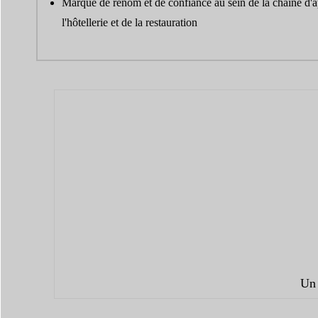
Marque de renom et de confiance au sein de la chaîne d'
l'hôtellerie et de la restauration
Un 