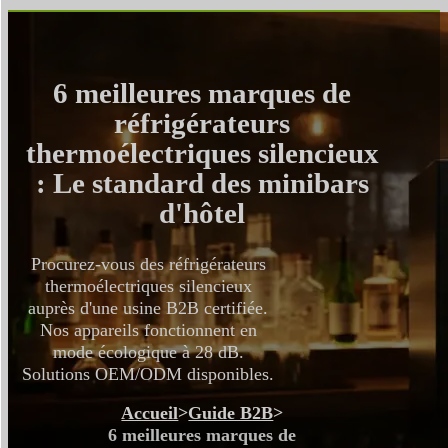
6 meilleures marques de
réfrigérateurs
thermoélectriques silencieux
: Le standard des minibars
d'hôtel
Procurez-vous des réfrigérateurs
thermoélectriques silencieux
auprès d'une usine B2B certifiée.
Nos appareils fonctionnent en
mode écologique à 28 dB.
Solutions OEM/ODM disponibles.
Accueil
>
Guide B2B
>
6 meilleures marques de