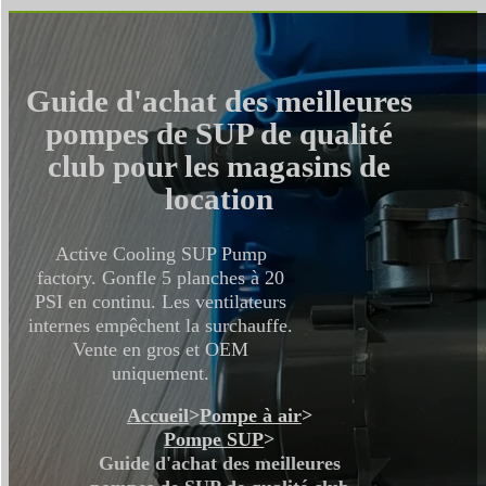
Guide d'achat des meilleures
pompes de SUP de qualité
club pour les magasins de
location
Active Cooling SUP Pump
factory. Gonfle 5 planches à 20
PSI en continu. Les ventilateurs
internes empêchent la surchauffe.
Vente en gros et OEM
uniquement.
Accueil
>
Pompe à air
>
Pompe SUP
>
Guide d'achat des meilleures