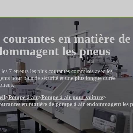
s courantes en matière d
dommagent les pneus
es 7 erreurs les plus courantes commises avec les
gents pour plus de sécurité et une plus longue durée
 pneus.
il
>
Pompe à air
>
Pompe à air pour voiture
>
 courantes en matière de pompe à air endommagent les 