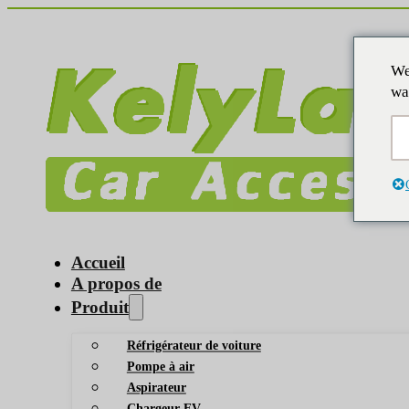
We
wa
Accueil
A propos de
Produit
Réfrigérateur de voiture
Pompe à air
Aspirateur
Chargeur EV