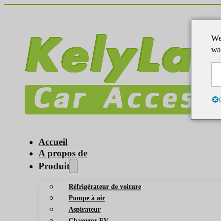
We
wa
Accueil
A propos de
Produit
Réfrigérateur de voiture
Pompe à air
Aspirateur
Chargeur EV