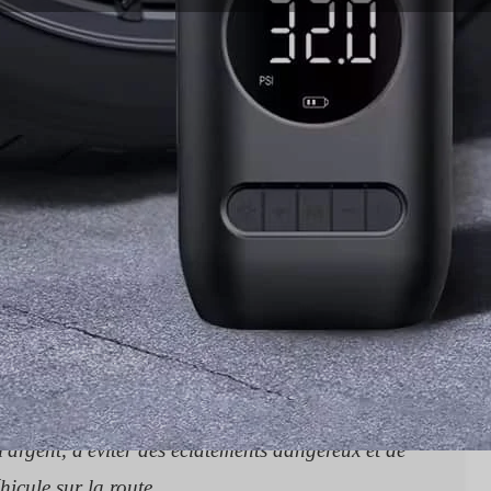
7
tiel, mais souvent négligé, de l'entretien des
rité, votre consommation de carburant et la longévité
ectrique portable à la maison ou une pompe à air
des techniques correctes de gonflage des pneus - y
 des pneus à froid, les effets de la température sur
ction de la pompe et les protocoles de sécurité
'argent, d'éviter des éclatements dangereux et de
icule sur la route.