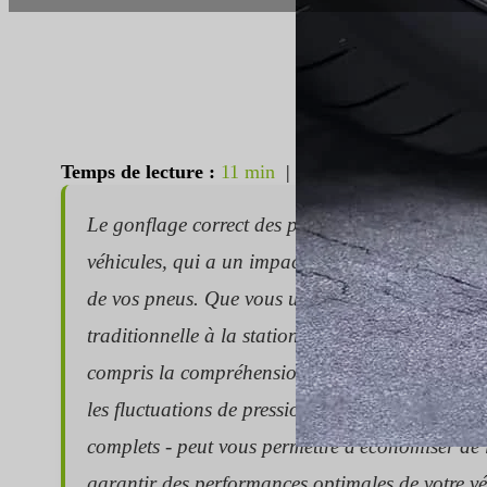
Temps de lecture :
11 min
|
Nombre de mots :
300
Le gonflage correct des pneus est un aspect essen
véhicules, qui a un impact direct sur votre sécu
de vos pneus. Que vous utilisiez un gonfleur él
traditionnelle à la station-service, la maîtrise 
compris la compréhension des relevés de pression
les fluctuations de pression, les critères de séle
complets - peut vous permettre d'économiser de l
garantir des performances optimales de votre véh