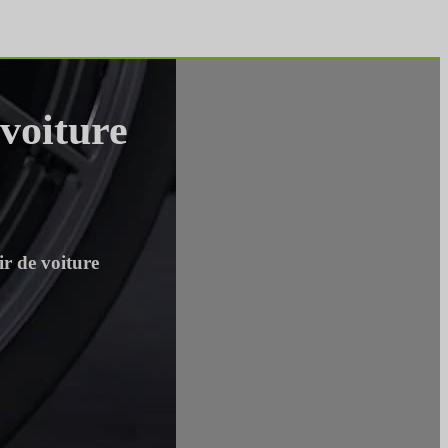
 voiture
ir de voiture