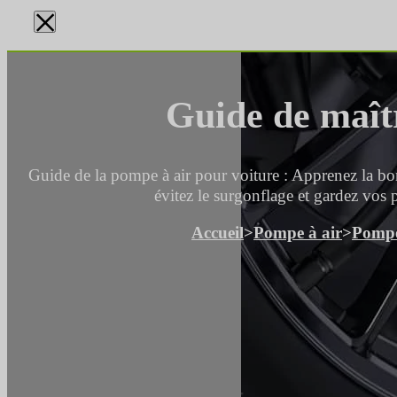
×
Guide de maîtr
Guide de la pompe à air pour voiture : Apprenez la bon
évitez le surgonflage et gardez vos p
Accueil
>
Pompe à air
>
Pompe