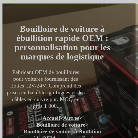
Bouilloire de voiture à
ébullition rapide OEM :
personnalisation pour les
marques de logistique
Fabricant OEM de bouilloires
pour voitures fournissant des
flottes 12V/24V. Comprend des
prises en bakélite ignifugées et des
câbles en cuivre pur. MOQ en
gros 1 000.
Accueil
>
Autres
>
Bouilloire de voiture
>
Bouilloire de voiture à ébullition