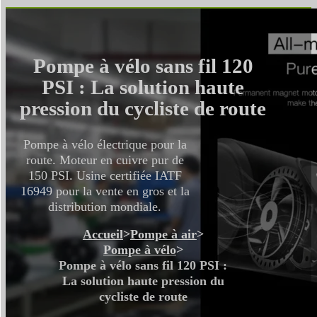
Pompe à vélo sans fil 120
PSI : La solution haute
pression du cycliste de route
Pompe à vélo électrique pour la
route. Moteur en cuivre pur de
150 PSI. Usine certifiée IATF
16949 pour la vente en gros et la
distribution mondiale.
Accueil
>
Pompe à air
>
Pompe à vélo
>
Pompe à vélo sans fil 120 PSI :
La solution haute pression du
cycliste de route