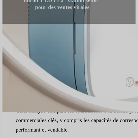
miroir LED : La "station selfie"
pour des ventes virales
Temps de lecture :
5 min
|
Nombre de mots :
1104
L'achat d'un réfrigérateur de beauté avec miroir ne doit
clients. L'attrait principal de la “station de selfie” é
critiques négatives et érodant les marges d'un produit
Cette analyse compare les fournisseurs à la norme pro
commerciales clés, y compris les capacités de correspo
performant et vendable.