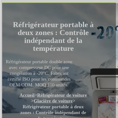
Réfrigérateur portable à
deux zones : Contrôle
indépendant de la
température
Réfrigérateur portable double zone
avec compresseur DC pour une
congélation à -20°C. Fabricant
certifié ISO pour les commandes
OEM/ODM. MOQ 100 unités.
Accueil
>
Réfrigérateur de voiture
>
Glacière de voiture
>
Réfrigérateur portable à deux
zones : Contrôle indépendant de