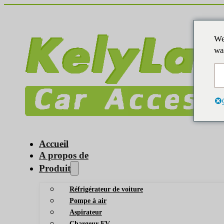
We
wa
Accueil
A propos de
Produit
Réfrigérateur de voiture
Pompe à air
Aspirateur
Chargeur EV