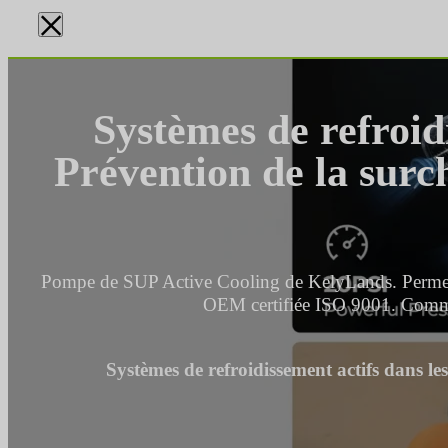
×
Systèmes de refroid
Prévention de la surch
Pompe de SUP Active Cooling de KelyLands. Permet 
OEM certifiée ISO 9001. Comm
Systèmes de refroidissement actifs dans le