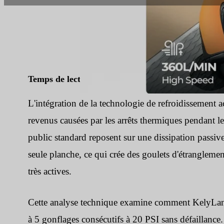
Temps de lecture :
7 min
|
Nombre de mots :
180
L'intégration de la technologie de refroidissement act
revenus causées par les arrêts thermiques pendant l
public standard reposent sur une dissipation passiv
seule planche, ce qui crée des goulets d'étrangleme
très actives.
Cette analyse technique examine comment KelyLands
à 5 gonflages consécutifs à 20 PSI sans défaillance.