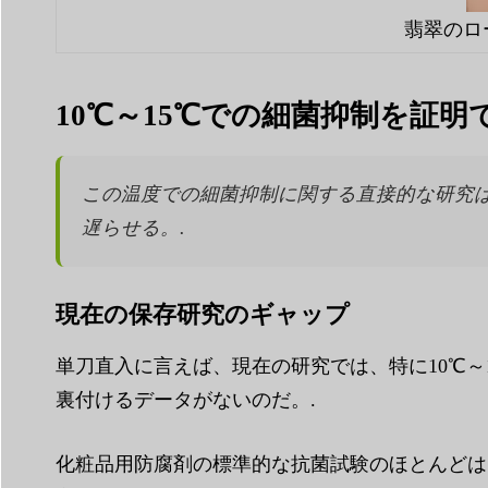
翡翠のロ
10℃～15℃での細菌抑制を証明
この温度での細菌抑制に関する直接的な研究
遅らせる。.
現在の保存研究のギャップ
単刀直入に言えば、現在の研究では、特に10℃
裏付けるデータがないのだ。.
化粧品用防腐剤の標準的な抗菌試験のほとんどは