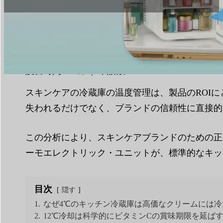
読書時間：
6分
|
単語数
1413
スキンケアの冷蔵庫の温度管理は、製品のROI
失われるだけでなく、ブランドの信頼性に直接的
この分析により、スキンケアブランドのための正
ーモエレクトリック・ユニットが、標準的なキッ
目次
隠す
1.
なぜ4℃のキッチン冷蔵庫は高価なクリームには冷
2.
12℃冷却は科学的にビタミンCの賞味期限を延ば