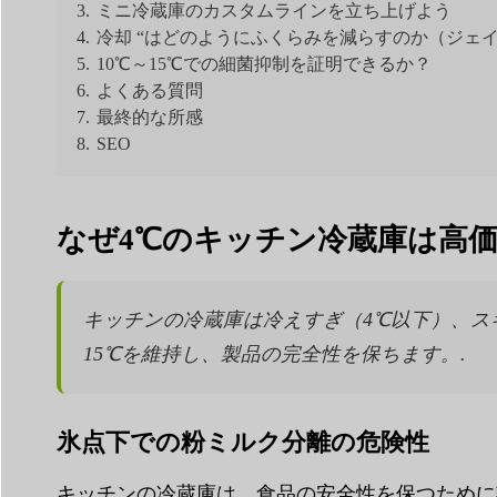
3.
ミニ冷蔵庫のカスタムラインを立ち上げよう
4.
冷却 “はどのようにふくらみを減らすのか（ジェ
5.
10℃～15℃での細菌抑制を証明できるか？
6.
よくある質問
7.
最終的な所感
8.
SEO
なぜ4℃のキッチン冷蔵庫は高
キッチンの冷蔵庫は冷えすぎ（4℃以下）、ス
15℃を維持し、製品の完全性を保ちます。.
氷点下での粉ミルク分離の危険性
キッチンの冷蔵庫は、食品の安全性を保つために