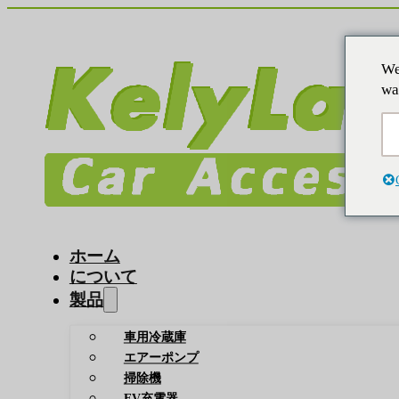
We
wa
ホーム
について
製品
車用冷蔵庫
エアーポンプ
掃除機
EV充電器