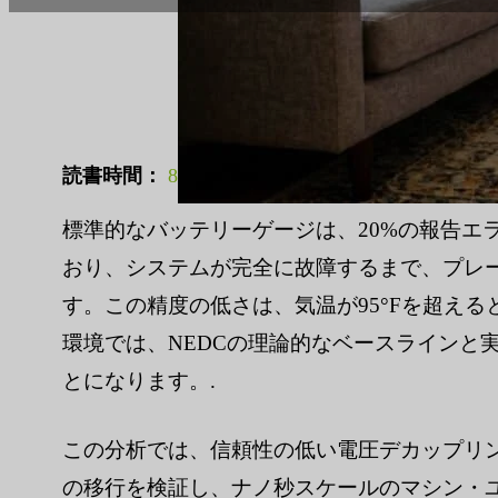
読書時間：
8分
|
単語数
1976
標準的なバッテリーゲージは、20%の報告エ
おり、システムが完全に故障するまで、プレ
す。この精度の低さは、気温が95°Fを超える
環境では、NEDCの理論的なベースラインと
とになります。.
この分析では、信頼性の低い電圧デカップリ
の移行を検証し、ナノ秒スケールのマシン・ユ