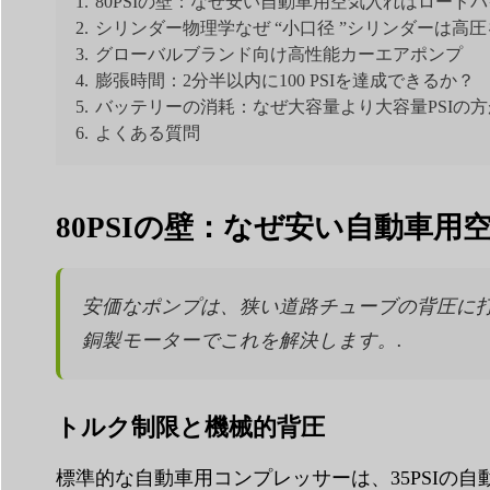
1.
80PSIの壁：なぜ安い自動車用空気入れはロード
2.
シリンダー物理学なぜ “小口径 ”シリンダーは高
3.
グローバルブランド向け高性能カーエアポンプ
4.
膨張時間：2分半以内に100 PSIを達成できるか？
5.
バッテリーの消耗：なぜ大容量より大容量PSIの
6.
よくある質問
80PSIの壁：なぜ安い自動車
安価なポンプは、狭い道路チューブの背圧に打ち
銅製モーターでこれを解決します。.
トルク制限と機械的背圧
標準的な自動車用コンプレッサーは、35PSI