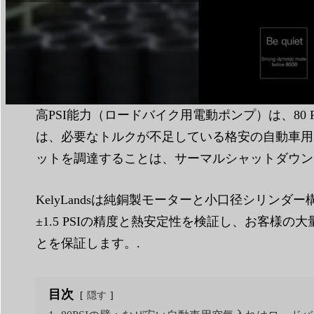
読書時間：
6分
|
単語数
1644
高PSI能力（ロードバイク用電動ポンプ）は、8
は、必要なトルクが不足している格安の自動車用
ットを調達することは、サーマルシャットダウン
KelyLandsは純銅製モーターと小口径シリンダ
±1.5 PSIの精度と熱安定性を検証し、お客
とを保証します。.
目次
隠す