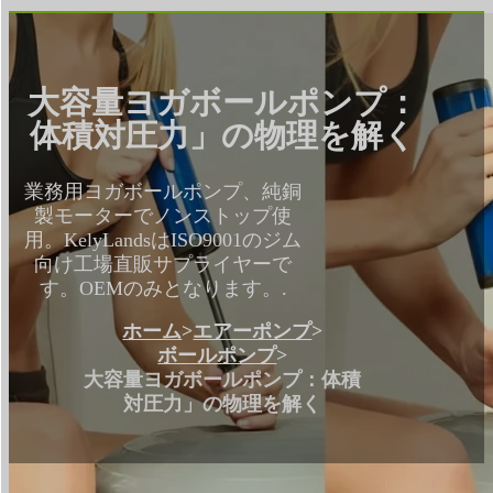
大容量ヨガボールポンプ：
体積対圧力」の物理を解く
業務用ヨガボールポンプ、純銅
製モーターでノンストップ使
用。KelyLandsはISO9001のジム
向け工場直販サプライヤーで
す。OEMのみとなります。.
ホーム
>
エアーポンプ
>
ボールポンプ
>
大容量ヨガボールポンプ：体積
対圧力」の物理を解く