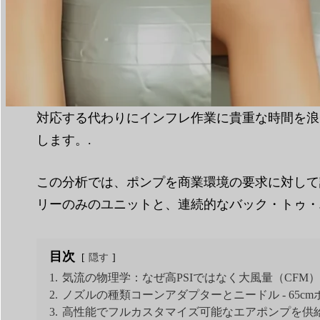
読書時間：
5分
|
単語数
1373
業務用ヨガボールポンプは、ジムの運営効率と会
対応する代わりにインフレ作業に貴重な時間を浪
します。.
この分析では、ポンプを商業環境の要求に対して
リーのみのユニットと、連続的なバック・トゥ・バ
目次
隠す
1.
気流の物理学：なぜ高PSIではなく大風量（CFM
2.
ノズルの種類コーンアダプターとニードル - 65c
3.
高性能でフルカスタマイズ可能なエアポンプを供