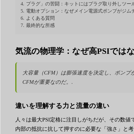
4.
プラグ」の苦闘：キットにはプラグ取り外しツー
5.
電動オプション：なぜメイン電源式ポンプがジム
6.
よくある質問
7.
最終的な所感
気流の物理学：なぜ高PSIでは
大容量（CFM）は膨張速度を決定し、ポンプ
CFMが重要なのだ。.
違いを理解する力と流量の違い
人々は最大PSI定格に注目しがちだが、その数値ではポ
内部の抵抗に抗して押すのに必要な「強さ」と考え