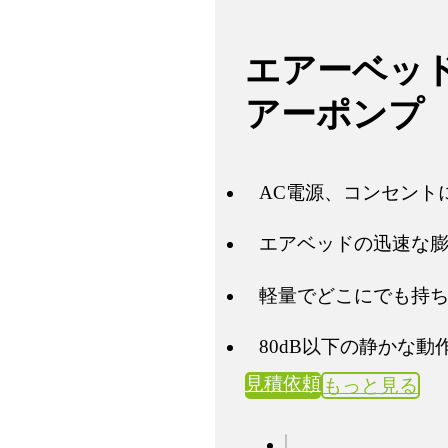
エアーベッ
アーポンプ
AC電源、コンセント
エアベッドの迅速な
軽量でどこにでも持
80dB以下の静かな動
見積依頼
もっと見る