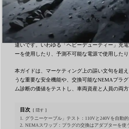
読書時間：
9分
|
単語数
2290
最適なポータブルEV充電器を見つけることは、
違いです。いわゆる「ヘビーデューティー」充電
ーを使用したり、予測不可能な電源で使用したり
本ガイドは、マーケティング上の謳い文句を超え
うな重要な安全機能や、交換可能なNEMAプラ
ム診断の価値をテストし、車両資産と人員の両方
目次
隠す
1.
グラニーケーブル」テスト：110Vと240Vを自動
2.
NEMAスワップ：プラグの交換はアダプターを使