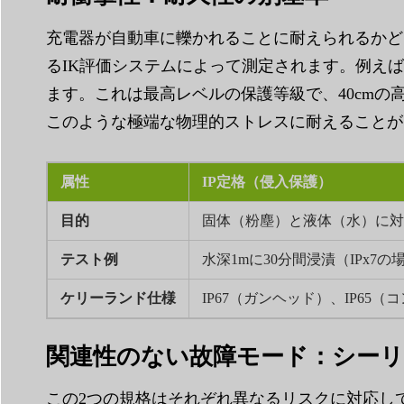
充電器が自動車に轢かれることに耐えられるかど
るIK評価システムによって測定されます。例えば
ます。これは最高レベルの保護等級で、40cmの
このような極端な物理的ストレスに耐えることが
属性
IP定格（侵入保護）
目的
固体（粉塵）と液体（水）に対
テスト例
水深1mに30分間浸漬（IPx7の
ケリーランド仕様
IP67（ガンヘッド）、IP65
関連性のない故障モード：シー
この2つの規格はそれぞれ異なるリスクに対応し