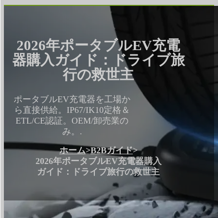
2026年ポータブルEV充電
器購入ガイド：ドライブ旅
行の救世主
ポータブルEV充電器を工場か
ら直接供給。IP67/IK10定格＆
ETL/CE認証。OEM/卸売業の
み。.
ホーム
>
B2Bガイド
>
2026年ポータブルEV充電器購入
ガイド：ドライブ旅行の救世主