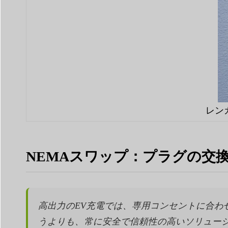
レン
NEMAスワップ：プラグの交
高出力のEV充電では、専用コンセントに合
うよりも、常に安全で信頼性の高いソリューシ