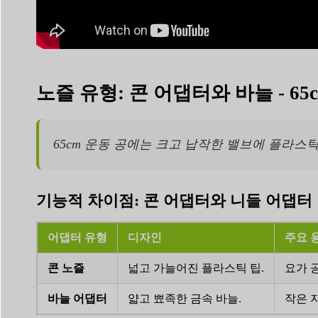
노즐 유형: 콘 어댑터와 바늘 - 65
65cm 운동 공에는 크고 납작한 밸브에 플라스
기능적 차이점: 콘 어댑터와 니들 어댑터
어댑터 유형
디자인
주요 
콘 노즐
넓고 가늘어진 플라스틱 팁.
요가 
바늘 어댑터
얇고 뾰족한 금속 바늘.
작은 