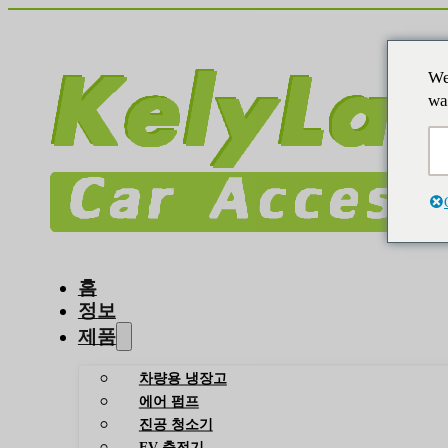
We
wa
홈
정보
제품
차량용 냉장고
에어 펌프
진공 청소기
EV 충전기