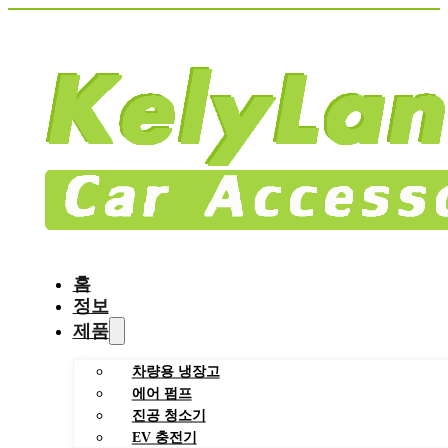
홈
정보
제품
차량용 냉장고
에어 펌프
진공 청소기
EV 충전기