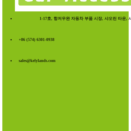
1-17호, 항저우완 자동차 부품 시장, 샤오린 타운, 시시
+86 (574) 6301-0938
sales@kelylands.com