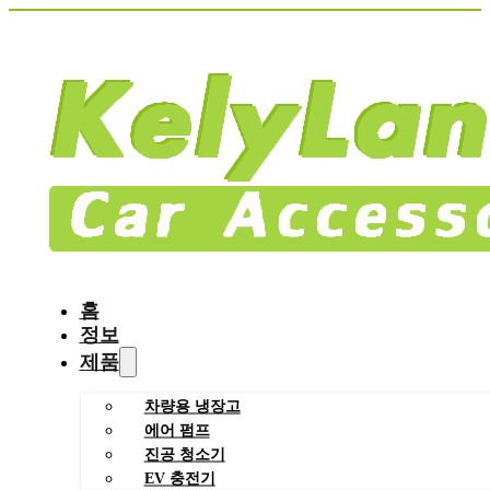
홈
정보
제품
차량용 냉장고
에어 펌프
진공 청소기
EV 충전기