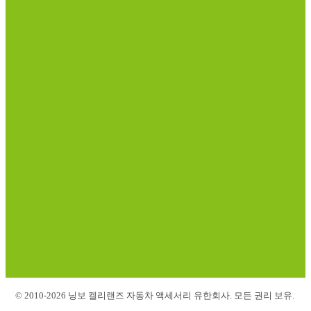
© 2010-2026 닝보 켈리랜즈 자동차 액세서리 유한회사. 모든 권리 보유.