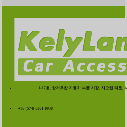
1-17호, 항저우완 자동차 부품 시장, 샤오린 타운, 시시
+86 (574) 6301-0938