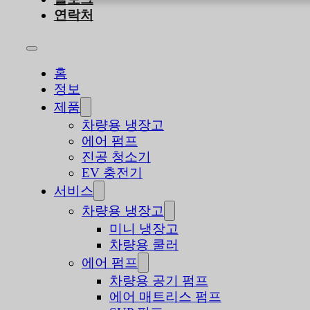
연락처
홈
정보
제품
차량용 냉장고
에어 펌프
진공 청소기
EV 충전기
서비스
차량용 냉장고
미니 냉장고
차량용 쿨러
에어 펌프
차량용 공기 펌프
에어 매트리스 펌프