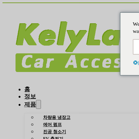
We
wa
홈
정보
제품
차량용 냉장고
에어 펌프
진공 청소기
EV 충전기