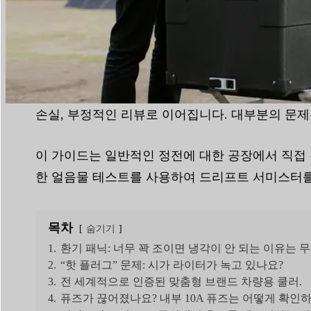
읽기 시간:
7분
|
단어 수:
1768
캠핑용 냉장고가 냉각되지 않는 문제를 해결하는 것
손실, 부정적인 리뷰로 이어집니다. 대부분의 문제
이 가이드는 일반적인 정전에 대한 공장에서 직접 진
한 얼음물 테스트를 사용하여 드리프트 서미스터를
목차
숨기기
1.
환기 패닉: 너무 꽉 조이면 냉각이 안 되는 이유는 
2.
“핫 플러그” 문제: 시가 라이터가 녹고 있나요?
3.
전 세계적으로 인증된 맞춤형 브랜드 차량용 쿨러.
4.
퓨즈가 끊어졌나요? 내부 10A 퓨즈는 어떻게 확인