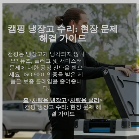
캠핑 냉장고 수리: 현장 문제
해결 가이드
캠핑용 냉장고가 냉각되지 않나
요? 퓨즈, 플러그 및 서미스터
문제에 대한 공장 진단을 받으
세요. ISO 9001 인증을 받은 제
품은 보증 클레임을 줄여줍니
다.
홈
>
차량용 냉장고
>
차량용 쿨러
>
캠핑 냉장고 수리: 현장 문제 해
결 가이드