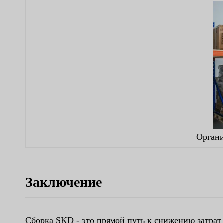
Органи
Заключение
Сборка SKD - это прямой путь к снижению затрат