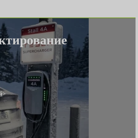
ектирование
й
>