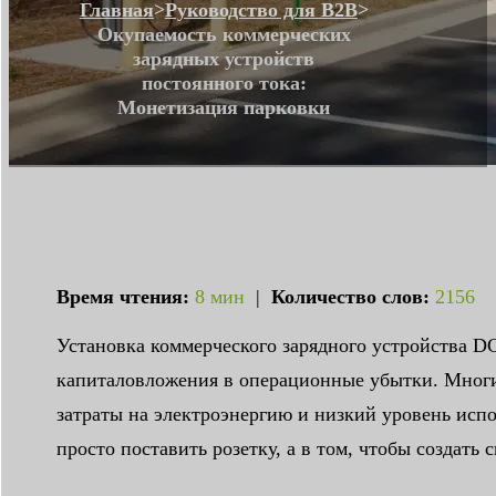
Главная
>
Руководство для B2B
>
Окупаемость коммерческих
зарядных устройств
постоянного тока:
Монетизация парковки
Время чтения:
8 мин
|
Количество слов:
2156
Установка коммерческого зарядного устройства D
капиталовложения в операционные убытки. Многие
затраты на электроэнергию и низкий уровень исп
просто поставить розетку, а в том, чтобы создат