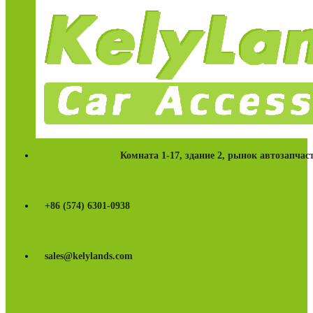
Комната 1-17, здание 2, рынок автозапча
+86 (574) 6301-0938
sales@kelylands.com