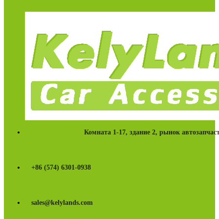
Комната 1-17, здание 2, рынок автозапча
+86 (574) 6301-0938
sales@kelylands.com