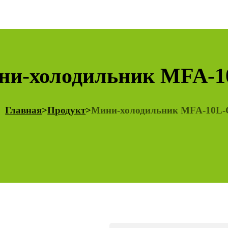
ни-холодильник MFA-1
Главная
>
Продукт
>
Мини-холодильник MFA-10L-