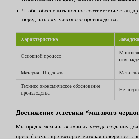
Чтобы обеспечить полное соответствие станда
перед началом массового производства.
Характеристика
Заводска
Многосло
Основной процесс
отвержде
Материал Подложка
Металлич
Технико-экономическое обоснование
Не подхо
производства
Достижение эстетики “матового черно
Мы предлагаем два основных метода создания дол
пресс-формы, при котором матовая поверхность в