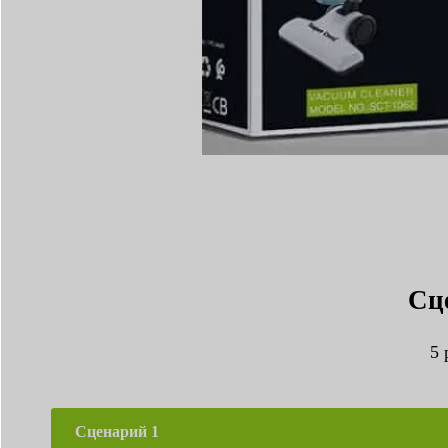
Сц
5
Сценарий 1