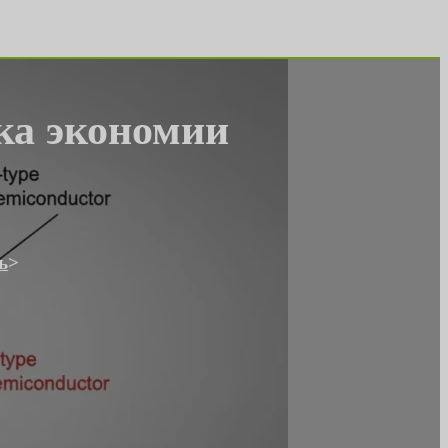
ка экономии
ь
>