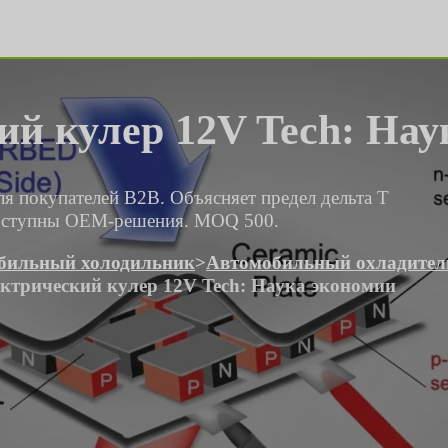
й кулер 12V Tech: Нау
ля покупателей B2B. Объясняет предел дельта T
 Доступны OEM-решения. MOQ 500.
бильный холодильник
>
Автомобильный охладител
ктрический кулер 12V Tech: Наука экономии