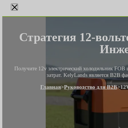
×
Стратегия 12-вольт
Инже
Получите 12v электрический холодильник FOB 
затрат. KelyLands является B2B 
Главная
>
Руководство для B2B
>
12