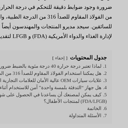
ضرورة وجود ضوابط دقيقة للتحكم في درجة الحرارة ل
من الفولاذ المقاوم للصدأ 316 
للسائقين. سيجد مديرو المنتجات والمهندسون أيضاً 
لإدارة الغذاء والدواء الأمريكية (FDA) و LFGB لتقديم جهاز آمن وجاهز للطرقات إلى السوق.
جدول المحتويات
إخفاء
1.
لماذا تعتبر درجة حرارة 40 درجة مئوية بالضبط ضرورية لخلط حليب الأطفال بأمان؟
2.
هل يمكننا استخدام الفولاذ المقاوم للصدأ 316 من الدرجة الطبية للبطانة الداخلية؟
3.
غلايات سيارات OEM عالية الأمان للعلامات التجارية العالمية
4.
هل جهاز “التدفئة بلمسة واحدة” آمن للاستخدام أثناء 
5.
كيف يمكن لمصنعك أن يساعدنا في الحصول على شهادات إ
(FDA/LFGB) لمنتجات الأطفال؟
6.
الخاتمة
7.
الأسئلة المتداولة