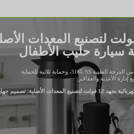
ية كهربائية بجهد 12 فولت لتصنيع المعد
ة سيارة حليب الأطفال
غلاية كهربائية 12 فولت OEM. نحن نوفر غلاية كهربائية من الدرجة الطبية 316L SS، وحماية ثلاثية للحماية
إدارة الأغذية والعقاقير.
لتصنيع المعدات الأصلية: تصميم جهاز تدفئة سيارة حليب الأطفال