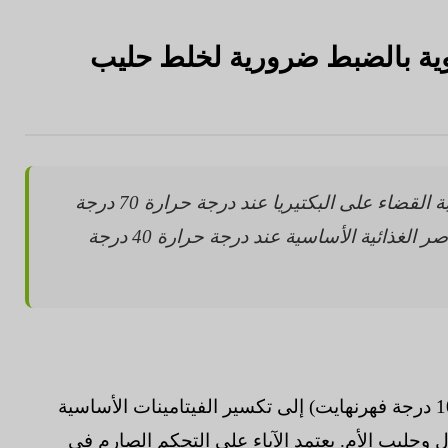
جة حرارة 40 درجة مئوية بالضبط ضرورية لخلط حليب
تضمن الإدارة الحرارية الدقيقة أثناء تحضير التركيبة القضاء على البكتيريا عند درجة حرارة 70 درجة
مئوية مع الحفاظ على البروتينات الحساسة والعناصر الغذائية الأساسية عند درجة حرارة 40 درجة
تؤدي درجات الحرارة التي تتجاوز 40 درجة مئوية (104 درجة فهرنهايت) إلى تكسير الفيتامينات الأساسية
 وحليب الأم. يعتمد الآباء على التحكم الصارم في