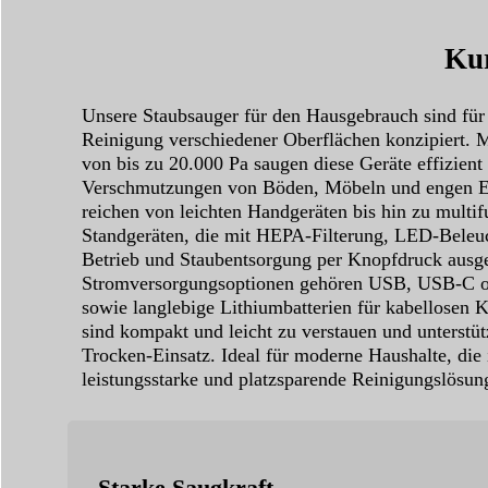
Kur
Unsere Staubsauger für den Hausgebrauch sind für d
Reinigung verschiedener Oberflächen konzipiert. M
von bis zu 20.000 Pa saugen diese Geräte effizient
Verschmutzungen von Böden, Möbeln und engen E
reichen von leichten Handgeräten bis hin zu multif
Standgeräten, die mit HEPA-Filterung, LED-Bele
Betrieb und Staubentsorgung per Knopfdruck ausges
Stromversorgungsoptionen gehören USB, USB-C 
sowie langlebige Lithiumbatterien für kabellosen 
sind kompakt und leicht zu verstauen und unterstü
Trocken-Einsatz. Ideal für moderne Haushalte, die i
leistungsstarke und platzsparende Reinigungslösun
Starke Saugkraft