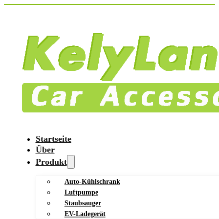
Startseite
Über
Produkt
Auto-Kühlschrank
Luftpumpe
Staubsauger
EV-Ladegerät