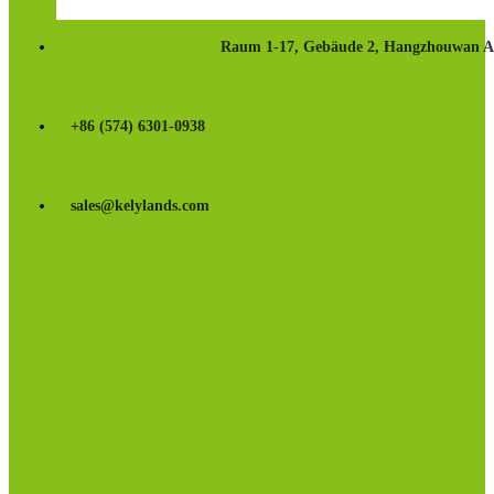
Raum 1-17, Gebäude 2, Hangzhouwan Aut
+86 (574) 6301-0938
sales@kelylands.com