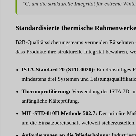
°C, um die strukturelle Integrität für extreme Win
Standardisierte thermische Rahmenwerke
B2B-Qualitätssicherungsteams vermeiden Rätselraten d
dass Produkte ihre strukturelle Integrität bewahren, 
ISTA-Standard 20 (STD-0020):
Ein dreistufiges P
mindestens drei Systemen und Leistungsqualifikat
Thermoprofilierung:
Verwendung der ISTA 7D- und 
anfängliche Kälteprüfung.
MIL-STD-810H Methode 502.7:
Der primäre Maßs
um die Einsatzbereitschaft weltweit sicherzustellen.
Anforderungen an die Wiederholung:
Industriest