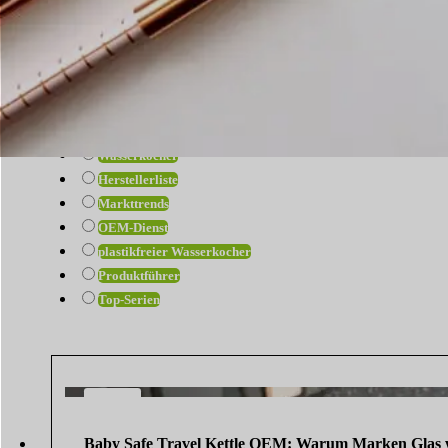
Alle anzeigen
12V Wasserkocher
B2B
Sicherer Reise-Wasserkocher für Babys
Einkaufsführer
Glas-Reise-Wasserkocher
Wasserkocher
Herstellerliste
Markttrends
OEM-Dienst
plastikfreier Wasserkocher
Produktführer
Top-Serien
7
AUG.
Baby Safe Travel Kettle OEM: Warum Marken Glas 