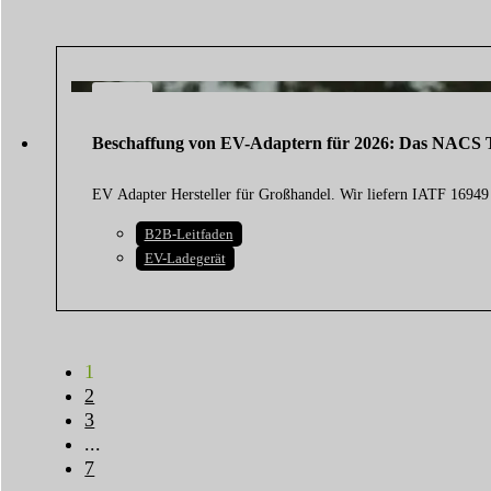
19
FEB.
Beschaffung von EV-Adaptern für 2026: Das NACS T
2026
EV Adapter Hersteller für Großhandel. Wir liefern IATF 1694
B2B-Leitfaden
EV-Ladegerät
1
2
3
...
7