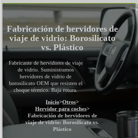
Fabricación de hervidores de
viaje de vidrio: Borosilicato
vs. Plástico
Fabricante de hervidores de viaje
de vidrio. Suministramos
hervidores de vidrio de
borosilicato OEM que resisten el
choque térmico. Baja rotura.
Inicio
>
Otros
>
Hervidor para coches
>
Fabricación de hervidores de
viaje de vidrio: Borosilicato vs.
Plástico