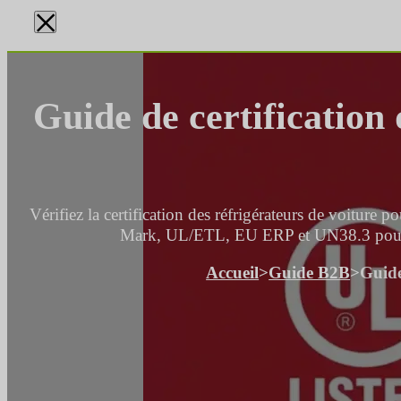
×
Guide de certification 
Vérifiez la certification des réfrigérateurs de voitur
Mark, UL/ETL, EU ERP et UN38.3 pour l
Accueil
>
Guide B2B
>
Guide