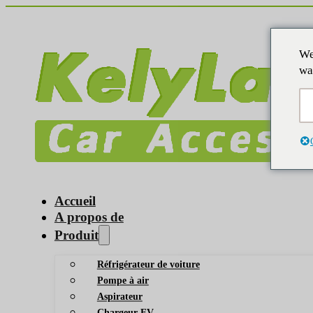
We
wa
Accueil
A propos de
Produit
Réfrigérateur de voiture
Pompe à air
Aspirateur
Chargeur EV