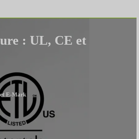
ture : UL, CE et
E et E-Mark