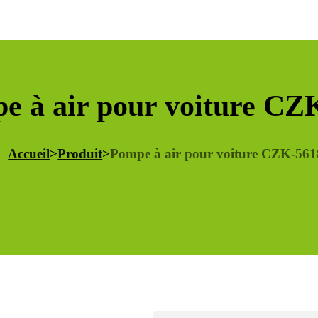
e à air pour voiture CZ
Accueil
>
Produit
>
Pompe à air pour voiture CZK-561