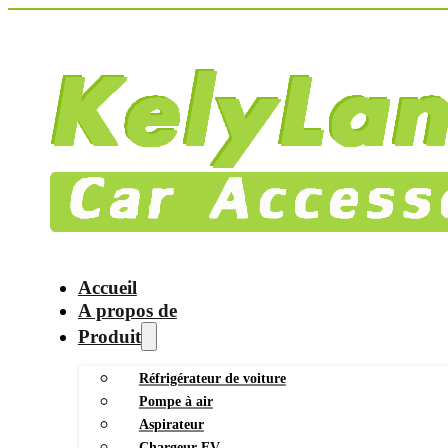
Accueil
A propos de
Produit
Réfrigérateur de voiture
Pompe à air
Aspirateur
Chargeur EV