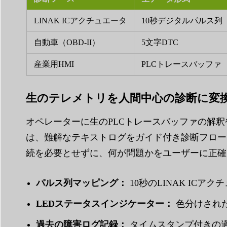
LINAK ICアクチュエータ
10秒デジタルパルス列
自動車（OBD-II）
5文字DTC
産業用HMI
PLCトレースバッファ
生のテレメトリを人間中心の診断に変
オペレーターに生のPLCトレースバッファの解釈やLE
は、難解なテキストログをガイド付き診断フロー
続を必要とせずに、何が問題かをユーザーに正確
パルス列マッピング：
10秒のLINAK IC
LEDステータスインジケーター：
色分けされ
過去の障害ログ記録：
タイムスタンプ付きの過