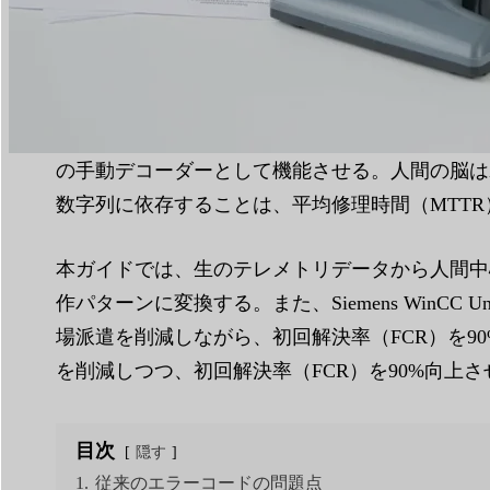
読書時間：
7分
|
単語数
1856
従来のSAE J2012規格に準拠した英数字エ
の手動デコーダーとして機能させる。人間の脳は
数字列に依存することは、平均修理時間（MTT
本ガイドでは、生のテレメトリデータから人間
作パターンに変換する。また、Siemens WinCC 
場派遣を削減しながら、初回解決率（FCR）を9
を削減しつつ、初回解決率（FCR）を90%向上さ
目次
隠す
1.
従来のエラーコードの問題点