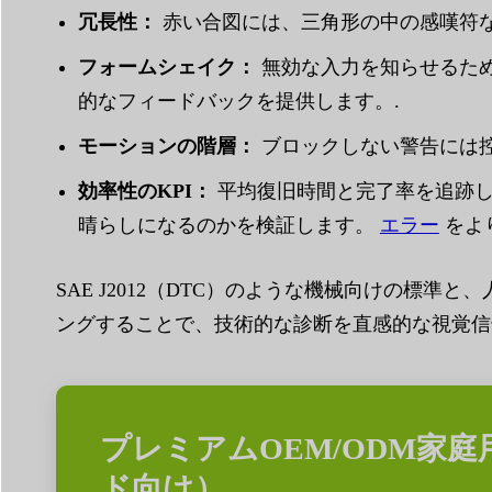
冗長性：
赤い合図には、三角形の中の感嘆符な
フォームシェイク：
無効な入力を知らせるため
的なフィードバックを提供します。.
モーションの階層：
ブロックしない警告には控
効率性のKPI：
平均復旧時間と完了率を追跡し
晴らしになるのかを検証します。
エラー
をよ
SAE J2012（DTC）のような機械向けの標
ングすることで、技術的な診断を直感的な視覚信
プレミアムOEM/ODM家
ド向け）