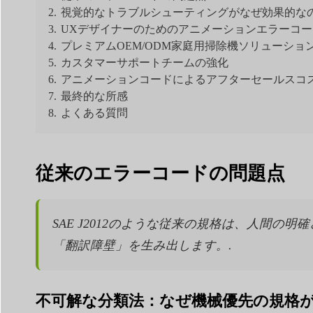
2.
視覚的なトラブルシューティングがなぜ効果的な
3.
UXデザイナーのためのアニメーションエラーコ
4.
プレミアムOEM/ODM家庭用掃除機ソリューショ
5.
カスタマーサポートチームの強化
6.
アニメーションコードによるアフターセールスコ
7.
最終的な所感
8.
よくある質問
従来のエラーコードの問題点
SAE J2012のような従来の規格は、人間
「翻訳障壁」を生み出します。.
不可解な分類法：なぜ機械優先の規格