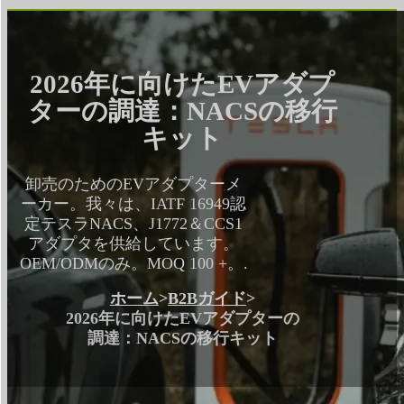
2026年に向けたEVアダプ
ターの調達：NACSの移行
キット
卸売のためのEVアダプターメ
ーカー。我々は、IATF 16949認
定テスラNACS、J1772＆CCS1
アダプタを供給しています。
OEM/ODMのみ。MOQ 100 +。.
ホーム
>
B2Bガイド
>
2026年に向けたEVアダプターの
調達：NACSの移行キット