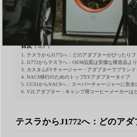
読書時間：
5分
|
単語数
1206
目次
隠す
1.
テスラからJ1772へ：どのアダプターがぴったり
2.
J1772からテスラへ：OEM品質は安価な模造品よ
3.
カスタムEVチャージャー・アダプターでブランド
4.
NACS移行のためのトップEVアダプタータイプ
5.
CCS1からNACSへ：スーパーチャージャーに安
6.
V2Lアダプター：キャンプ用コーヒーメーカーは
テスラからJ1772へ：どの