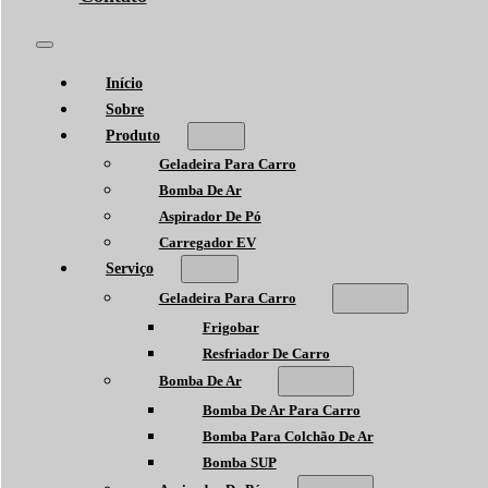
Início
Sobre
Produto
Geladeira Para Carro
Bomba De Ar
Aspirador De Pó
Carregador EV
Serviço
Geladeira Para Carro
Frigobar
Resfriador De Carro
Bomba De Ar
Bomba De Ar Para Carro
Bomba Para Colchão De Ar
Bomba SUP