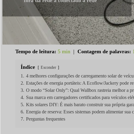
fora da rede a conectado à rede
Tempo de leitura:
5 min
|
Contagem de palavras:
Índice
Esconder
1.
4 melhores configurações de carregamento solar de veícul
2.
Estações de energia portáteis: A Ecoflow/Jackery pode re
3.
O modo “Solar Only”: Qual Wallbox rastreia melhor a p
4.
Sua marca em carregadores certificados para veículos elétr
5.
Kits solares DIY: É mais barato construir sua própria ga
6.
Energia de reserva: Esses sistemas podem alimentar sua
7.
Perguntas frequentes