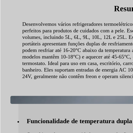
Resum
Desenvolvemos vários refrigeradores termoelétrico
perfeitos para produtos de cuidados com a pele. Es
volumes, incluindo 5L, 6L, 9L, 10L, 12L e 25L. Es
portáteis apresentam funções duplas de resfriamen
podem resfriar até 16-20°C abaixo da temperatura 
modelos mantêm 10-18°C) e aquecer até 45-65°C, 
termostato. Ideal para uso em casa, escritório, carr
banheiro. Eles suportam entradas de energia AC 
24V, geralmente não contêm freon e operam silenc
Funcionalidade de temperatura dupla