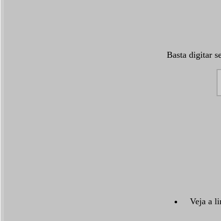
Basta digitar 
Veja a l