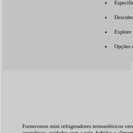
Especifi
Descubra
Explore 
Opções d
Fornecemos mini refrigeradores termoelétricos versá
cosméticos, cuidados com a pele, bebidas e alimen