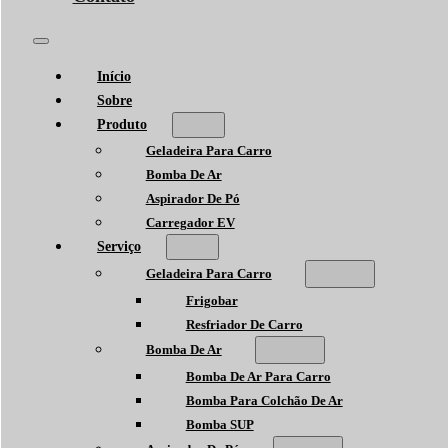
Início
Sobre
Produto
Geladeira Para Carro
Bomba De Ar
Aspirador De Pó
Carregador EV
Serviço
Geladeira Para Carro
Frigobar
Resfriador De Carro
Bomba De Ar
Bomba De Ar Para Carro
Bomba Para Colchão De Ar
Bomba SUP