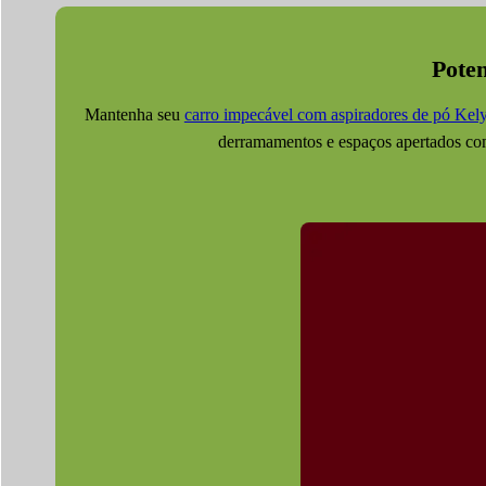
Pote
Mantenha seu
carro impecável com aspiradores de pó Ke
derramamentos e espaços apertados com