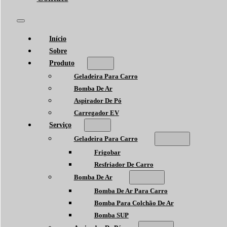
Início
Sobre
Produto
Geladeira Para Carro
Bomba De Ar
Aspirador De Pó
Carregador EV
Serviço
Geladeira Para Carro
Frigobar
Resfriador De Carro
Bomba De Ar
Bomba De Ar Para Carro
Bomba Para Colchão De Ar
Bomba SUP