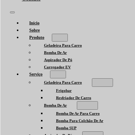
Início
Sobre
Produto
Geladeira Para Carro
Bomba De Ar
Aspirador De Pó
Carregador EV
Serviço
Geladeira Para Carro
Frigobar
Resfriador De Carro
Bomba De Ar
Bomba De Ar Para Carro
Bomba Para Colchão De Ar
Bomba SUP