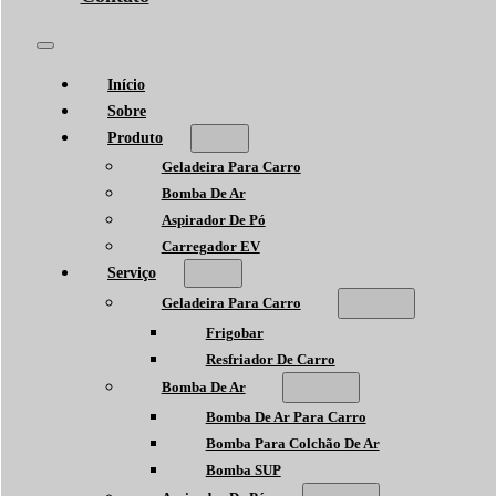
Início
Sobre
Produto
Geladeira Para Carro
Bomba De Ar
Aspirador De Pó
Carregador EV
Serviço
Geladeira Para Carro
Frigobar
Resfriador De Carro
Bomba De Ar
Bomba De Ar Para Carro
Bomba Para Colchão De Ar
Bomba SUP