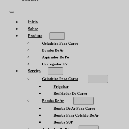
Início
Sobre
Produto
Geladeira Para Carro
Bomba De Ar
Aspirador De Pó
Carregador EV
Serviço
Geladeira Para Carro
Frigobar
Resfriador De Carro
Bomba De Ar
Bomba De Ar Para Carro
Bomba Para Colchão De Ar
Bomba SUP